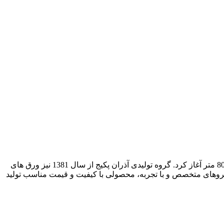
فعالیت خود را از سال 1362 و با تولید زوار شیشه و شلنگ و مواد اولیه (گرانول) پی.وی.سی در زمینی به مساحت 800 متر آغاز کرد. گروه تولیدی آذران پکیج از سال 1381 نیز ورق های
ی نیروهای متخصص و با تجربه، محصولی با کیفیت و قیمت مناسب تولید