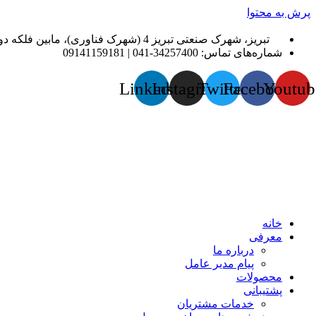
پرش به محتوا
تبریز، شهرک صنعتی تبریز 4 (شهرک فناوری)، مابین فلکه دوم و سوم، گروه تولیدی آذران پکیج
شماره‌های تماس: 34257400-041 | 09141159181
Linkedin
Instagram
Twitter
Facebook
Youtub
خانه
معرفی
درباره ما
پیام مدیر عامل
محصولات
پشتیبانی
خدمات مشتریان