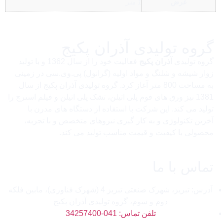
عرض
1 متر
گروه تولیدی آذران پکیج
گروه تولیدی
آذران پکیج
فعالیت خود را از سال 1362 و با تولید
زوار شیشه و شلنگ و مواد اولیه (گرانول) پی.وی.سی در زمینی
به مساحت 800 متر آغاز کرد. گروه تولیدی آذران پکیج از سال
1381 نیز ورق های فوم پلی اتیلن، تشک پلی اتیلن و فیلم استرچ را
تولید می کند. این شرکت با استفاده از دستگاه های مدرن با
آخرین تکنولوژی و به کار گیری نیروهای متخصص و با تجربه،
محصولی با کیفیت و قیمت مناسب تولید می کند.
تماس با ما
آدرس: تبریز، شهرک صنعتی تبریز 4 (شهرک فناوری)، مابین فلکه
دوم و سوم، گروه تولیدی آذران پکیج
تلفن تماس: 041-34257400