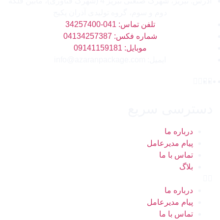
آدرس: تبریز، شهرک صنعتی تبریز 4 (شهرک فناوری)، مابین فلکه
دوم و سوم، گروه تولیدی آذران پکیج
تلفن تماس: 041-34257400
شماره فکس: 04134257387
موبایل: 09141159181
ایمیل: info@azaranpackage.com
دسترسی سریع
درباره ما
پیام مدیرعامل
تماس با ما
بلاگ
درباره ما
پیام مدیرعامل
تماس با ما