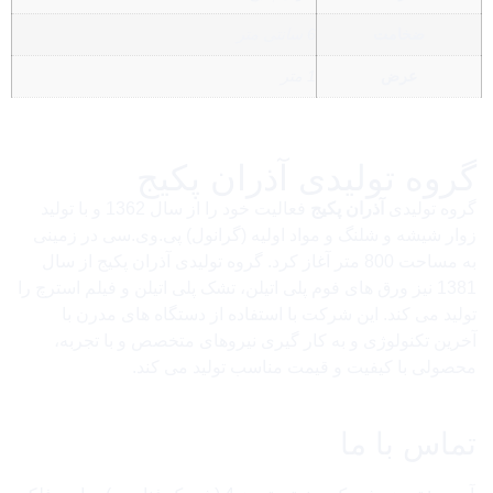
ضخامت
6 سانتی متر
عرض
1 متر
گروه تولیدی آذران پکیج
گروه تولیدی
آذران پکیج
فعالیت خود را از سال 1362 و با تولید
زوار شیشه و شلنگ و مواد اولیه (گرانول) پی.وی.سی در زمینی
به مساحت 800 متر آغاز کرد. گروه تولیدی آذران پکیج از سال
1381 نیز ورق های فوم پلی اتیلن، تشک پلی اتیلن و فیلم استرچ را
تولید می کند. این شرکت با استفاده از دستگاه های مدرن با
آخرین تکنولوژی و به کار گیری نیروهای متخصص و با تجربه،
محصولی با کیفیت و قیمت مناسب تولید می کند.
تماس با ما